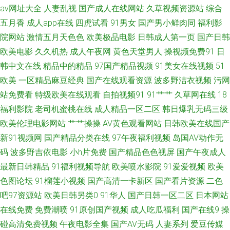
av网址大全
人妻乱视
国产成人在线网站
久草视频资源站
综合
亚瑟视频 人妻骚午夜 亚洲精品视频二区 91露脸黑丝 av三级网 岛国无码不卡
五月香
成人app在线
四虎试看
91男女
国产男小鲜肉同
福利影
院网站
激情五月天色色
欧美极品电影
日韩成人第一页
国产日韩
國內精品區在綫 内射寂寞老女人 日本在线AB 婷婷四色超碰 伊人海角91 精
欧美电影
久久机热
成人午夜网
黄色天堂男人
操视频免费91
日
韩中文在线
精品中的精品
97国产精品视频
91美女在线视频
51
品成人精品 欧美日韩综合在线 天美传媒A片 91美女诱惑 av在线超碰 大香蕉
欧美
一区精品麻豆经典
国产在线观看资源
波多野洁衣视频
污网
伊人97 国内91视频 熟女色网 18岁18岁黄色 日韩有码三级 国产91精品密 欧
站免费看
特级欧美在线观看
自拍视频91
91艹艹
久草网在线
18
福利影院
老司机蜜桃在线
成人精品一区二区
韩日爆乳无码三级
美的精品的视频 成人日韩 久草福利网站 青青国产区91 深夜释放在线播放 在
欧美伦理电影网站
艹艹操操
AV黄色观看网站
日韩欧美在线国产
新91视频网
国产精品分类在线
97午夜福利视频
岛国AV动作无
线观看肏屄视频 91在线观看网站 日本不卡视频 豆花社区导航 亚洲天堂免费
码
波多野吉依电影
小h片免费
国产精品色色视屏
国产午夜成人
最新日韩精品
91福利视频导航
欧美喷水影院
91爱爱视频
欧美
丁香久久导航 激情综合网站 免费观看日本 色图色B 在线观看美女福利 91永
色图论坛
91榴莲小视频
国产高清一卡新区
国产看片资源
二色
吧97资源站
欧美日韩另类0
91华人
国产日韩一区二区
日本网站
久免费观看 大香蕉伊人 精品国产网址 欧美成区 99国产人成精品 国产天天无
在线免费
免费潮喷
91原创国产视频
成人吃瓜福利
国产在线9
操
日日干 亚洲影院午夜影院 成人AV线上看 微拍福利五区 天堂社一区二区 91视
碰高清免费视频
午夜电影全集
国产AV无码
人妻系列
爱豆传媒