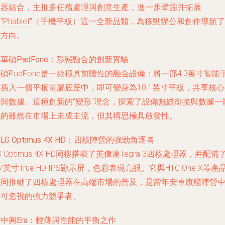
理器結合，主推多任務處理與創意生產，進一步鞏固并拓展
"Phablet"（手機平板）這一全新品類，為移動辦公和創作導航了
新方向。
.
華碩PadFone
：形態融合的創新實驗
碩PadFone是一款極具前瞻性的融合設備：將一部4.3英寸智能
插入一個平板電腦底座中，即可變身為10.1英寸平板，共享核
件與數據。這種創新的"變形"理念，探索了設備無縫銜接與數據一
化的雖然在市場上未成主流，但其構思極具啟發性。
.
LG Optimus 4X HD
：四核陣營的強勁角逐者
G Optimus 4X HD同樣搭載了英偉達Tegra 3四核處理器，并配備
.7英寸True HD IPS顯示屏，色彩表現亮眼。它與HTC One X等產
共同推動了四核處理器在高端市場的普及，是當年安卓旗艦陣營
不可忽視的強力競爭者。
.
中興Era
：輕薄與性能的平衡之作