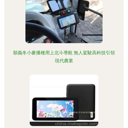
順義冬小麥播種用上北斗導航 無人駕駛高科技引領
現代農業