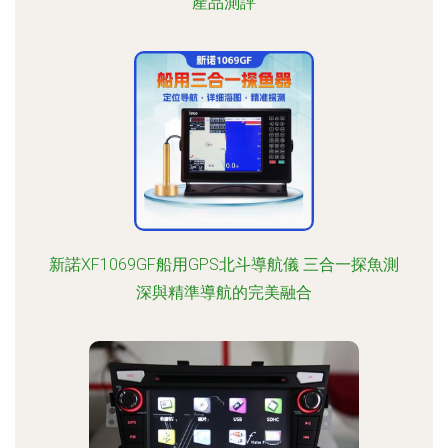
產品測評
新諾XF1069GF船用GPS北斗導航儀 三合一探魚測
深與精準導航的完美融合