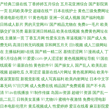
产经典三级在线
丁香婷婷五月综合
五月花亚洲综合
国产影院第
资源麻烦视频 国产传媒合集 香蕉视频官网 国精品久久 欧美伦埋乱码午夜 亚
一页
乱码欧美孕交
超碰在线艹
日本在线护士
黄色三级免费网址
香港电影伦理片
91黄色电影
亚洲一区成人视频
国产福利电影
洲有码中文字幕 国产高清av 欧州A片 天堂网国产 香蕉视频免费观看 91黄篇
日韩成人影片
男的天堂网AV
国产精品尤物在
免费a一毛片
欧美
肠交扩张另类
最新亚洲日韩精品
欧美在线视频
免费黄色网址在
91竹菊 av成人射 蜜桃91网站 欧美午夜狼人 欧美性爱黄色 日日撸日日操 少
线
主播第一页
丁香五月网
性爱东京热
草逼视频78
国产成人免
费无码
高清日韩无码视频
宗和网五月天
日b视频
成人三级网站
妇性生活 午夜肏屄视频 亚洲精品11区
在
主播福利姬h在线
国产精一精二区
基情涩涩网
51漫画成人
丁
香5月综合网
91爱爱com
伊人涩涩射
黄色视频网址导航
91国在
线观看
91最新自拍
黄色软件91
国产操女人
国产乱人
欧美乱欲
视频
超碰吃瓜
久草涩涩
最新在线A片网址
黄色视屏网站
欧美午
夜寂寞影院
新视觉影视
成人写真福利
欧美内射网址
日本中文字
幕无码
97日穴网
成人免费在线
精品国产免费观看
国产不卡高
清
91av在线播放
91制作传媒
岛国av资源
超碰91资源
国产乱一
乱二乱三
日韩美女直播
91尤物69
蜜桃午夜激情
免费伦理电影
日本电影伦理片
黄瓜视频成人
性爱婷婷
爱豆在线看
麻豆影院爱