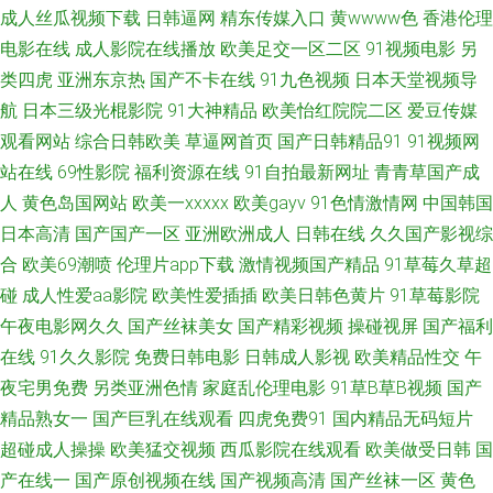
成人丝瓜视频下载
日韩逼网
精东传媒入口
黄wwww色
香港伦理
网 亚洲限制级AV 69热网站链接 91人妻草 白丝啪啪 第一导航福利国产 国产
电影在线
成人影院在线播放
欧美足交一区二区
91视频电影
另
类四虎
亚洲东京热
国产不卡在线
91九色视频
日本天堂视频导
做受麻豆 精品网站导航 玖草在线 欧美色图3 日韩三级国产 婷婷综合伊人一
航
日本三级光棍影院
91大神精品
欧美怡红院院二区
爱豆传媒
观看网站
综合日韩欧美
草逼网首页
国产日韩精品91
91视频网
区 亚洲影院老司机V 97成人自拍 超碰97久久 都市激亞洲 国产微拍 黄色链接
站在线
69性影院
福利资源在线
91自拍最新网址
青青草国产成
久久精品视频32 人人看人人摸 三级片自慰 亚洲TV无码 综合亚洲色色图
人
黄色岛国网站
欧美一xxxxx
欧美gayv
91色情激情网
中国韩国
日本高清
国产国产一区
亚洲欧洲成人
日韩在线
久久国产影视综
www妞干网 抖阴福利视频 国产精品片 精品视频在线观看 蜜桃伊人超碰桃色
合
欧美69潮喷
伦理片app下载
激情视频国产精品
91草莓久草超
碰
成人性爱aa影院
欧美性爱插插
欧美日韩色黄片
91草莓影院
日本无码三极 五月天超碰在线 亚洲色图探花 91视频露脸 草逼网欧美 丁香91
午夜电影网久久
国产丝袜美女
国产精彩视频
操碰视屏
国产福利
在线
91久久影院
免费日韩电影
日韩成人影视
欧美精品性交
午
大神在线 韩国三级有码 老司机福利精品 欧美私人激情 三级成人网址 亚洲情
夜宅男免费
另类亚洲色情
家庭乱伦理电影
91草B草B视频
国产
侣自拍91 91红杏 www91熟女 成人福利网 国内自产自拍AV 另类性爱av 青娱
精品熟女一
国产巨乳在线观看
四虎免费91
国内精品无码短片
超碰成人操操
欧美猛交视频
西瓜影院在线观看
欧美做受日韩
国
乐豆花午夜 丝袜诱惑毛片 伊人avav 91熟妇视频在线 超碰人人摸人人操 九一
产在线一
国产原创视频在线
国产视频高清
国产丝袜一区
黄色