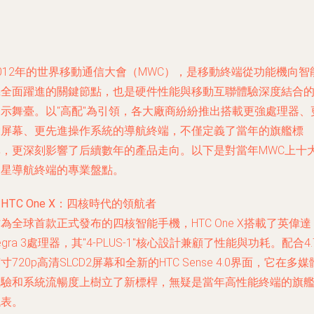
012年的世界移動通信大會（MWC），是移動終端從功能機向智
機全面躍進的關鍵節點，也是硬件性能與移動互聯體驗深度結合
展示舞臺。以"高配"為引領，各大廠商紛紛推出搭載更強處理器、
大屏幕、更先進操作系統的導航終端，不僅定義了當年的旗艦標
準，更深刻影響了后續數年的產品走向。以下是對當年MWC上十
明星導航終端的專業盤點。
.
HTC One X
：四核時代的領航者
為全球首款正式發布的四核智能手機，HTC One X搭載了英偉達
egra 3處理器，其"4-PLUS-1"核心設計兼顧了性能與功耗。配合4.
寸720p高清SLCD2屏幕和全新的HTC Sense 4.0界面，它在多媒
體驗和系統流暢度上樹立了新標桿，無疑是當年高性能終端的旗
代表。