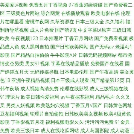
美爱爱tv视频
免费五月丁香视频
97香蕉超级碰碰
国产免费看二
区
三级黄色片网站
综合网黄
在线播放观看
欧美电影在线
伦理
片在哪里看
蜜桃午夜网
久草资源在
日本三级大全
久久福利
福
利所导航视频
成人片免费
国产第9页
中文字幕bt原声
三级日韩
欧美
午夜视频123
日本推理片
丁香五月网站
国产免费看视频
极
品成人色
成人黑料自拍
国产日韩欧美网站
国产无码av
老湿A片
影院
国产精品自拍偷拍
牛牛影院A片
日韩无码视频网站
都市激
情变态另类
男女91视频
字幕在线精品播放
免费国产在线看
国
产婷婷五月天
无码传媒导航
日本电影伦理
国产午夜高清
美女黄
色18
亚洲午夜精品视频
日本三级成人观看
国产精品第12页
日
韩午夜场
成人视频高清免费
伦理在线影视
成人三级视频在线
91理论片
欧美日韩性爱福利
av午夜探花福利
精品毛片
久久叉
叉
另类人妖视频
欧美熟妇穴视频
丁香五月V国产
日韩黄色网址
豆花福利视频
轮理片自拍偷拍
日韩欧美美女视频
欧美A级黄色
影院
丁香影视五月花
福利视频电影久久
污污污污免费
91金典
免费
欧美三级日本
成人在线吃瓜网站
成人岛国影院
成人动漫二