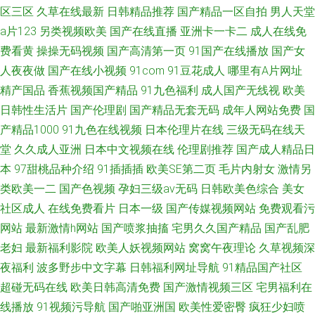
区三区
久草在线最新
日韩精品推荐
国产精品一区自拍
男人天堂
a片123
另类视频欧美
国产在线直播
亚洲卡一卡二
成人在线免
费看黄
操操无码视频
国产高清第一页
91国产在线播放
国产女
人夜夜做
国产在线小视频
91com
91豆花成人
哪里有A片网址
精产国品
香蕉视频国产精品
91九色福利
成人国产无线视
欧美
日韩性生活片
国产伦理剧
国产精品无套无码
成年人网站免费
国
产精品1000
91九色在线视频
日本伦理片在线
三级无码在线天
堂
久久成人亚洲
日本中文视频在线
伦理剧推荐
国产成人精品日
本
97甜桃品种介绍
91插插插
欧美SE第二页
毛片内射女
激情另
类欧美一二
国产色视频
孕妇三级av无码
日韩欧美色综合
美女
社区成人
在线免费看片
日本一级
国产传媒视频网站
免费观看污
网站
最新激情h网站
国产喷浆抽搐
宅男久久国产精品
国产乱肥
老妇
最新福利影院
欧美人妖视频网站
窝窝午夜理论
久草视频深
夜福利
波多野步中文字幕
日韩福利网址导航
91精品国产社区
超碰无码在线
欧美日韩高清免费
国产激情视频三区
宅男福利在
线播放
91视频污导航
国产啪亚洲国
欧美性爱密臀
疯狂少妇喷