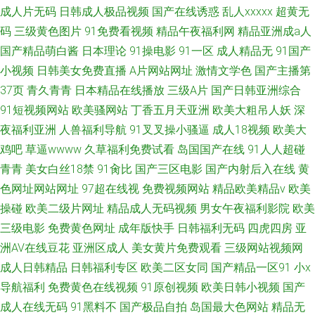
成人片无码
日韩成人极品视频
国产在线诱惑
乱人xxxxx
超黄无
码
三级黄色图片
91免费看视频
精品午夜福利网
精品亚洲成a人
国产精品萌白酱
日本理论
91操电影
91一区
成人精品无
91国产
小视频
日韩美女免费直播
A片网站网址
激情文学色
国产主播第
37页
青久青青
日本精品在线播放
三级A片
国产日韩亚洲综合
91短视频网站
欧美骚网站
丁香五月天亚洲
欧美大粗吊人妖
深
夜福利亚洲
人兽福利导航
91叉叉操小骚逼
成人18视频
欧美大
鸡吧
草逼wwww
久草福利免费试看
岛国国产在线
91人人超碰
青青
美女白丝18禁
91肏比
国产三区电影
国产内射后入在线
黄
色网址网站网址
97超在线视
免费视频网站
精品欧美精品v
欧美
操碰
欧美二级片网址
精品成人无码视频
男女午夜福利影院
欧美
三级电影
免费黄色网址
成年版快手
日韩福利无码
四虎四房
亚
洲AV在线豆花
亚洲区成人
美女黄片免费观看
三级网站视频网
成人日韩精品
日韩福利专区
欧美二区女同
国产精品一区91
小x
导航福利
免费黄色在线视频
91原创视频
欧美日韩小视频
国产
成人在线无码
91黑料不
国产极品自拍
岛国最大色网站
精品无