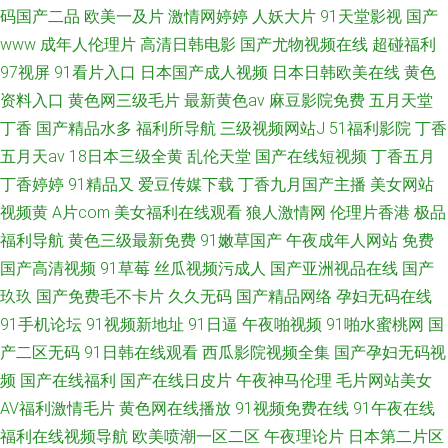
码国产二品
欧美一及片
激情网婷婷
人妖大片
91天堂影视
国产
www
成年人伦理片
高清日韩电影
国产尤物视频在线
超碰福利
97视屏
91看片入口
日本国产成人视频
日本日韩欧美在线
黄色
资料入口
黄色网三级毛片
最新黄色av
麻豆影院免费
五月天堂
丁香
国产精品水多
福利所导航
三级视频网站J
51福利影院
丁香
五月天av
18日本三级全黄
乱伦天堂
国产在线短视频
丁香五月
丁香婷婷
91精品又
爱豆传媒下载
丁香九月国产主播
美女网站
视频黄
A片com
美女福利在线观看
狼人激情网
伦理片香港
极品
福利导航
黄色三级最新免费
91嫩草国产
午夜成年人网站
免费
国产高清视频
91草莓
丝瓜视频污成人
国产亚洲视品在线
国产
玖玖
国产免费毛不卡片
久久无码
国产精品网络
孕妇无码在线
91手机论坛
91视频新地址
91日逼
午夜啪视频
91啪水蜜桃网
国
产二区无码
91日韩在线观看
西瓜影院视频全集
国产孕妇无码视
频
国产在线福利
国产在线日皮片
午夜神马伦理
毛片网站美女
AV福利激情毛片
黄色网在线播放
91视频免费在线
91午夜在线
福利在线视频导航
欧美喷潮一区二区
午夜理论片
日本第二片区