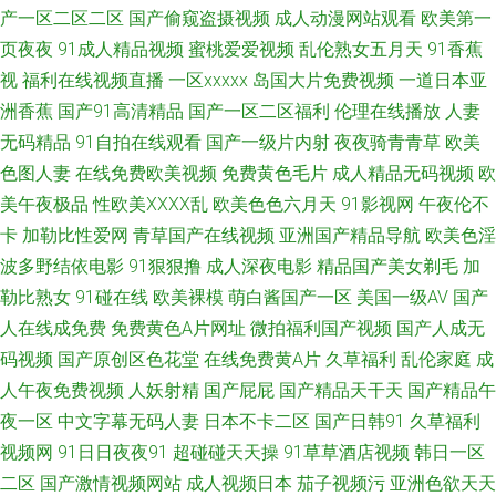
产一区二区二区
国产偷窥盗摄视频
成人动漫网站观看
欧美第一
二三 99草草草视频 变态另类资源 成人日韩av网站 亚州色图另类 97超碰热线
页夜夜
91成人精品视频
蜜桃爱爱视频
乱伦熟女五月天
91香蕉
视
福利在线视频直播
一区xxxxx
岛国大片免费视频
一道日本亚
av福利吧 www含蓄草 岛国动作大片 国产黄色高清网站 狠狠撸天天操 精品思
洲香蕉
国产91高清精品
国产一区二区福利
伦理在线播放
人妻
思久久 久久草午夜福利 男女打炮91 欧美太性交 日韩第九页 丝袜91窝 午夜
无码精品
91自拍在线观看
国产一级片内射
夜夜骑青青草
欧美
色图人妻
在线免费欧美视频
免费黄色毛片
成人精品无码视频
欧
剧场韩国 伊人久久综合视频 91pro成人 www另类黑料 成人网站黑丝 国产TS
美午夜极品
性欧美ⅩⅩⅩⅩ乱
欧美色色六月天
91影视网
午夜伦不
卡
加勒比性爱网
青草国产在线视频
亚洲国产精品导航
欧美色淫
直男 韩国男女做爱 九九色色 男人搞b影院在线 成人无码福利导航 成人在线
波多野结依电影
91狠狠撸
成人深夜电影
精品国产美女剃毛
加
勒比熟女
91碰在线
欧美裸模
萌白酱国产一区
美国一级AV
国产
观看伊人 亚洲东方色图 91性情网站 传媒视频传媒 美女自慰喷水网站 91站视
人在线成免费
免费黄色A片网址
微拍福利国产视频
国产人成无
码视频
国产原创区色花堂
在线免费黄A片
久草福利
乱伦家庭
成
频网 超碰人人插 福利电影午夜AV 韩国黄视频 精品91海角一区 久久天天伊人
人午夜免费视频
人妖射精
国产屁屁
国产精品天干天
国产精品午
欧美男女性生活 青娱乐福利导航 深夜艹艹 性交影院 伊人打炮网 91性生活短
夜一区
中文字幕无码人妻
日本不卡二区
国产日韩91
久草福利
视频网
91日日夜夜91
超碰碰天天操
91草草酒店视频
韩日一区
片 A色在线观看 福利社香蕉 精品东方美女AV 免费的黄色网址 五月激激综合
二区
国产激情视频网站
成人视频日本
茄子视频污
亚洲色欲天天