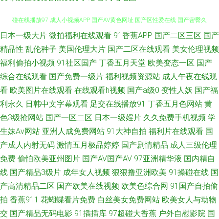
日本一级大片
微拍福利在线观看
91香蕉APP
国产二区三区
国产
超碰人人三级 美国一级毛卡 91导航福利视频 97午夜伦理 www无码高清 超
精品性
乱伦种子
美国伦理大片
国产二区在线观看
美女伦理视频
碰在线播放97 成人小视频APP 国产AV黄色网址 国产区性爱在线 国产密臀久
福利偷拍小视频
91社区国产
丁香五月天堂
欧美变态一区
国产
综合在线观看
国产免费一级片
福利视频资源站
成人午夜在线观
久 精品国语逼 久久天堂国产情侣 伊人大香蕉亚洲 在线观看欧美肏屄 东京
看
欧美图片在线观看
在线观看h视频
国产a级0
变性人妖
国产福
利永久
日韩中文字幕观看
足交在线播放91
丁香五月色网站
黄
AvAv 在线免费九一网站 AV天堂淫网 国产情侣啪啪啪 超碰人妻人射 国产自
色3级抢网站
国产一区二区
日本一级婬片
久久免费手机视频
学
生妹Av网站
亚洲人成免费网站
91大神自拍
福利片在线观看
国
啪视频 精品一二一日韩 狼友性福 欧美无砖砖区 欧洲色视频 日韩伦理片二区
产成人内射无码
激情五月极品婷婷
国产剧情精品
成人三级伦理
免费
偷怕欧美亚州图片
国产AV国产AV
97亚洲精华液
国内精自
天天干视频有哪些 伊人狠狠极品综合 91豆花视频18 91色色小视频 av18导
线
国产精品3级片
成年女人视频
狠狠撸亚洲欧美
91操碰在线
国
航站 草莓视频18 丰满少妇被C 国产三级在线播放 狠狠鲁无码网站 另类h成
产高清精品二区
国产欧美在线视频
欧美色综合网
91国产自拍偷
拍
香蕉911
花蝴蝶看片免费
白丝美女免费网站
欧美女人与动物
人在线 欧美啪啪91 欧美性爱天天网 日本精品色色 伪娘偷拍福利 亚洲不卡一
交
国产精品无码电影
91插插库
97超碰大香蕉
户外自慰影院
国