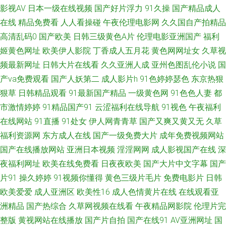
影视AV
日本一级在线视频
国产好片浮力
91久操
国产精品成人
水 日本女同护士 日本热情综合网址 丝袜足交在线视频 天天操B 五月婷婷六
在线
精品免费看
人人看操碰
午夜伦理电影网
久久国自产拍精品
高清乱码0
国产欧美
日韩三级黄色A片
伦理电影亚洲国产
福利
月花 天天操比 熟妇91在线视频 91蜜桃做爱视频 91色摸鱼 97午夜伦理 91自
姬黄色网址
欧美伊人影院
丁香成人五月花
黄色网网址女
久草视
频最新网址
日韩大片在线看
久久亚洲人成
亚州色图乱伦小说
国
产精品国 91网站直接观看 91熟女视频网站 成人AV社区 日本午夜福利影院
产va免费观看
国产人妖第二
成人影片h
91色婷婷瑟色
东京热狠
狠草
日韩精品观看
91最新国产精品
一级黄色网
91色色人妻
都
伊人精品大香蕉 国产日韩久久 男女色色大全套 欧美肏屄电影 日本精品ay无
市激情婷婷
91精品国产91
云涩福利在线导航
91视色
午夜福利
码 日本少妇视频 青青草社区 欧美淫色网 午夜伦理香蕉 97干97色 老司机夜
在线网站
91直播
91处女
伊人网青青草
国产又爽又黄又无
久草
福利资源网
东方成人在线
国产一级免费大片
成年免费视频网站
间剧场 青青草原福利网 人人妻超碰 中日韩欧美棕合 www干逼com 成人在哪
国产在线播放网站
亚洲日本视频
淫淫网网
成人影视国产在线
深
夜福利网址
欧美在线免费看
日夜夜欧美
国产大片中文字幕
国产
看片 国内超碰 后入jk 久久综合13p 欧美色网1区 影音先锋黑丝 91在线免费
片91
操久婷婷
91视频你懂得
黄色三级片毛片
免费电影片
日韩
欧美爱爱
成人亚洲区
欧美性16
成人色情黄片在线
在线观看亚
福利电影偶偶 色色午夜影院 后入老阿姨 午夜影院毛片 成人网站视频 午夜a
洲精品
国产热综合
久草网视频在线看
午夜精品网影院
伦理片完
级 99日爱网址 久久伊人狼友 av资源网址 久久精品观看 伊人五月天婷婷 97
整版
黄视网站在线播放
国产片自拍
国产在线91
AV亚洲网址
国