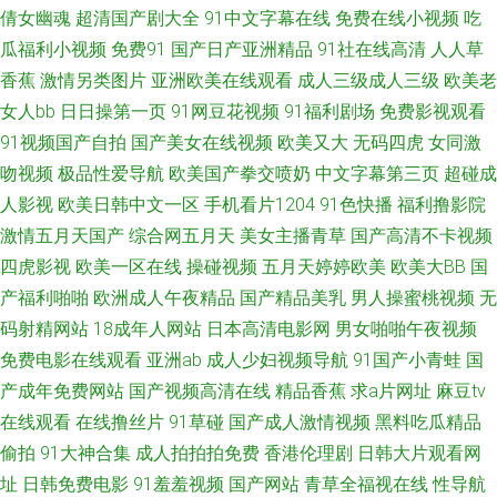
倩女幽魂
超清国产剧大全
91中文字幕在线
免费在线小视频
吃
色 国产欧美日韩另类 久草在线午夜剧场 欧美日韩A片 午夜丝袜AV电影 亚洲
瓜福利小视频
免费91
国产日产亚洲精品
91社在线高清
人人草
香蕉
激情另类图片
亚洲欧美在线观看
成人三级成人三级
欧美老
综合激情色网 91视频网站豆花 99激情 A片网站入口 狼人香蕉av 日本超碰 午
女人bb
日日操第一页
91网豆花视频
91福利剧场
免费影视观看
91视频国产自拍
国产美女在线视频
欧美又大
无码四虎
女同激
夜桃色av 91社区在线播放 91熟妇网站 91看片免费 亚洲精品二区三 成人超
吻视频
极品性爱导航
欧美国产拳交喷奶
中文字幕第三页
超碰成
碰网97 日韩精品三级 午夜1区2区 五月天干逼网站2 综合色图影音先锋 91天
人影视
欧美日韩中文一区
手机看片1204
91色快播
福利撸影院
激情五月天国产
综合网五月天
美女主播青草
国产高清不卡视频
堂网 变态另类9 大香蕉综合久久 国内91视频 久久肏你 久久肏屄 欧洲精品六
四虎影视
欧美一区在线
操碰视频
五月天婷婷欧美
欧美大BB
国
产福利啪啪
欧洲成人午夜精品
国产精品美乳
男人操蜜桃视频
无
六六 亚州综合幕 白丝美女后入内射 五月花社区影院 国产精品国产精品 午夜
码射精网站
18成年人网站
日本高清电影网
男女啪啪午夜视频
免费电影在线观看
亚洲ab
成人少妇视频导航
91国产小青蛙
国
精品影院 超碰www 精品视频黄色91 欧美资源av网 三级片在线看艹 日韩成
产成年免费网站
国产视频高清在线
精品香蕉
求a片网址
麻豆tv
在线观看
在线撸丝片
91草碰
国产成人激情视频
黑料吃瓜精品
人黄色免费 老司机肏屄 日韩欧美 无码六十五 欧美呦呦性爱网 激情综合啪 玖
偷拍
91大神合集
成人拍拍拍免费
香港伦理剧
日韩大片观看网
玖精品热 欧美三级伦理 欧洲成人ab 人人妻人人插 日本黄网在线 日本理论53
址
日韩免费电影
91羞羞视频
国产网站
青草全福视在线
性导航