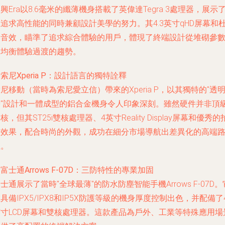
興Era以8.6毫米的纖薄機身搭載了英偉達Tegra 3處理器，展示
追求高性能的同時兼顧設計美學的努力。其4.3英寸qHD屏幕和
比音效，瞄準了追求綜合體驗的用戶，體現了終端設計從堆砌參
向均衡體驗過渡的趨勢。
.
索尼Xperia P
：設計語言的獨特詮釋
尼移動（當時為索尼愛立信）帶來的Xperia P，以其獨特的"透
帶"設計和一體成型的鋁合金機身令人印象深刻。雖然硬件并非頂
核，但其ST25i雙核處理器、4英寸Reality Display屏幕和優秀的
照效果，配合時尚的外觀，成功在細分市場導航出差異化的高端
徑。
.
富士通Arrows F-07D
：三防特性的專業加固
士通展示了當時"全球最薄"的防水防塵智能手機Arrows F-07D。
具備IPX5/IPX8和IP5X防護等級的機身厚度控制出色，并配備了
英寸LCD屏幕和雙核處理器。這款產品為戶外、工業等特殊應用場