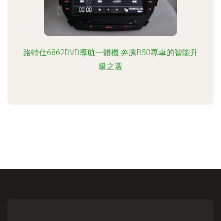
路特仕6862DVD導航一體機 奔騰B50專車的智能升
級之選