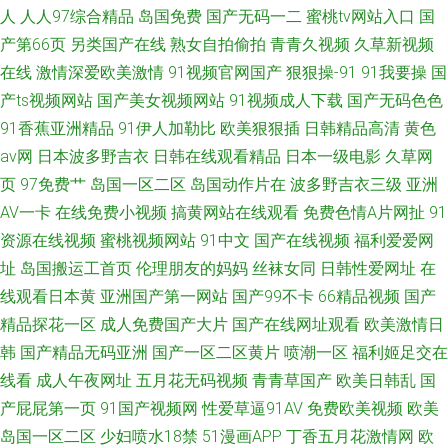
人
人人97综合精品
岛国免费
国产无码一二
蜜桃tv网站入口
国
产第66页
另类国产在线
熟女自拍偷拍
青青久视频
久草新视频
在线
激情深爱欧美激情
91视频官网国产
狠狠操-91
91我要操
国
产ts视频网站
国产美女视频网站
91视频成人下载
国产无码色色
91香蕉亚洲精品
91伊人加勒比
欧美狠狠插
日韩精品高清
黄色
av网
日本波多野吉衣
日韩在线观看精品
日本一级电影
久草网
页
97免费艹
岛国一区二区
岛国动作片在
波多野吉衣三级
亚洲
AV一卡
在线免费小视频
搞黄网站在线观看
免费色情A片网扯
91
资源在线视频
蜜桃视频网站
91中文
国产在线视频
福利爱爱网
址
岛国搬运工首页
伦理朋友的妈妈
丝袜女同
日韩性爱网址
在
线观看日本黄
亚洲国产第一网站
国产99不卡
66精品视频
国产
精品探花一区
成人免费国产大片
国产在线网址观看
欧美激情日
韩
国产精品无码亚洲
国产一区二区黄片
喷潮一区
福利姬足交在
线看
成人午夜网址
五月花无码视频
青青草国产
欧美日韩乱
国
产屁屁第一页
91国产视频网
性爱草逼91AV
免费欧美视频
欧美
岛国一区二区
少妇喷水18禁
51漫画APP
丁香五月花激情网
欧