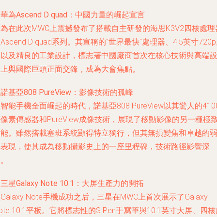
.
華為Ascend D quad
：中國力量的崛起宣言
為在此次MWC上震撼發布了搭載自主研發的海思K3V2四核處理
Ascend D quad系列。其宣稱的"世界最快"處理器、4.5英寸720
幕以及精良的工業設計，標志著中國廠商首次在核心技術與高端
計上與國際巨頭正面交鋒，成為大會焦點。
.
諾基亞808 PureView
：影像技術的孤峰
智能手機全面崛起的時代，諾基亞808 PureView以其驚人的410
像素傳感器和PureView成像技術，展現了移動影像的另一種極
可能。雖然搭載塞班系統顯得特立獨行，但其無損變焦和卓越的
光表現，使其成為移動攝影史上的一座里程碑，技術路徑影響深
遠。
.
三星Galaxy Note 10.1
：大屏生產力的開拓
Galaxy Note手機成功之后，三星在MWC上首次展示了Galaxy
ote 10.1平板。它將標志性的S Pen手寫筆與10.1英寸大屏、四