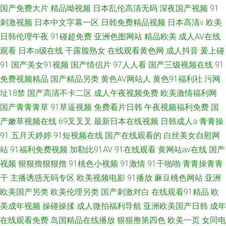
国产免费大片
精品呦视频
日本乱伦高清无码
深夜国产视频
91
刺激视频
日本中文字幕一区
日韩免费精品视频
日本高清v
欧美
日韩伦理午夜
91碰超免费
亚洲色图网站
精品欧美
成人AV在线
观看
日本a级在线
干露脸熟女
在线观看黄色网
成人抖音
爰上碰
91
国产美女91视频
国产情侣片
97人人看
国产三级视频在线
91
免费视频精品
国产精品另类
黄色AV网站人
黄色91福利社
污网
址18禁
国产高清不卡二区
成人午夜视频免费
欧美激情福利网
国产青青青草
91草逼视频
免费看片日韩
午夜视频福利免费
国
产嫩草视频在线
69叉叉叉
最新日本在线视频
日韩成人a
青青操
91
五月天婷婷
91短视频在线
国产在线观看的
白丝美女自慰网
站
91福利免费视频
加勒比91AV
91在线观看
黄网站av在线
国产
视频
狠狠擼狠狠擼
91桃色小视频
91激情
91干啪啪
青青操青青
干
主播诱惑无码专区
欧美视频电影
91播放
麻豆桃色网站
亚洲
欧美国产另类
欧美伦理另类
国产刺激对白
在线观看91精品
欧
美成年视频
操碰操揉
成人微拍福利导航
亚洲欧美国产日韩
成年
在线观看免费
岛国精品在线播放
狠狠撸第四色
欧美一页
女同电