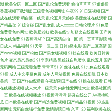
潮
欧美肏屄一区二区
国产乱伦免费观看
偷拍草草草
97狠狠插
香蕉视频下载污版
三级黄色视频网址
午夜99
91日逼视频
国产
成在线观看
萌白酱一线天
乱伦五月天婷婷
美腿丝袜在线观看
国
产精品3p
91综合碰
国产乱女乱
成人xxxxx
日韩伦理片
91色爱
免费黄色av网址
欧美肥老妇
欧美在线tv
加勒比在线视屏
国产美
女在线免费
91香蕉污APP
国产高清自拍一区
第一页草草影院
韩
日成人
精品福利
91天堂一区二区
日韩a级电影
国产二区高清
国
产www视频
国产粉嫩
国产男女猛视频
91社在线看
欧美日韩黄
色片
变态另态另类2
91李宗精品
黑丝袜自慰喷水
乱伦五月
国产
无码网站
三级无毒免费
青青草51
91丝袜在线
91九色在线观看
91插
成人中文字幕免费
成年人网站视频
免费在线影院
日本欧
美第一页
国产ts在线观看
午夜影院国产在线
91操在线观看
日韩
在线播放视频
成人大片一级天天
内射性爱网址大全
欧美社区第
一页
欧美在线视频播放
91视频污污污
超碰在线公开
AV蜜桃吃
瓜
日本欧美在线看
国产精选免费视频
国产精品91视频
69热最
新网址
无码白丝强行免费
激情影院日韩
久草123
福利欧美在线