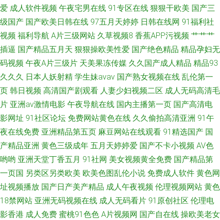
爱
成人软件视频
午夜宅男在线
91专区在线
狠狠干欧美
国产三
级国产
国产欧美日韩在线
97五月天婷婷
日韩在线网
91福利社
视频
福利导航
A片三级网站
久草视频8
香蕉APP污视频
艹艹艹
插逼
国产精品五月天
狠狠操欧美性爱
国产绝色精品
精品孕妇无
码视频
午夜A片三级片
天美果冻传媒
久久国产成人精品
精品93
久久久
日本人妖射精
学生妹avav
国产熟女视频在线
乱伦第一
页
韩日视频
高清国产剧观看
人妻少妇视频二区
成人无码高清毛
片
亚洲av激情电影
午夜导航在线
国内主播第一页
国产高清电
影网址
91社区论坛
免费网站黄色在线
久久偷拍高清亚洲
91午
夜在线免费
亚洲精品第五页
麻豆网站在线观看
91精选国产
国
产精品亚洲
黄色三级成年
五月天婷婷爱
国产不卡小视频
AV色
哟哟
亚洲天堂丁香五月
91社网
美女视频黄全免费
国产精品第
一页国
另类区另类欧美
欧美色图乱伦小说
免费成人软件
黄色网
址视频播放
国产日产美产精品
成人午夜视频
伦理视频网站
黄色
18禁网站
亚洲无码视频在线
成人无码看片
91原创社区
伦理电
影香港
成人免费
蜜桃91色色
A片视频网
国产自在线
操欧美老女