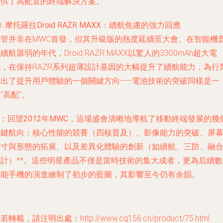
提供了高配置的終端解決方案。
0.
摩托羅拉Droid RAZR MAXX
：續航焦慮的強力回應
盡管并非在MWC首發，但其升級版的熱度延續至大會。在智能機
續航孱弱的年代，Droid RAZR MAXX以驚人的3300mAh超大電
池，在保持RAZR系列超薄設計基因的大幅提升了續航能力，為行
指出了提升用戶體驗的一個關鍵方向——電池技術的突破同樣是一
"高配"。
*：回望2012年MWC，這場盛會清晰地導航了移動終端發展的幾
關鍵航向：
核心性能的競賽（四核普及）、影像能力的突破、屏
尺寸與形態的拓展、以及差異化體驗的創新（如續航、三防、融
設計）**。這些明星產品不僅是當時技術的集大成者，更為后續數
智能手機的演進繪制了初步的藍圖，其影響至今仍有余韻。
若轉載，請注明出處：http://www.cq156.cn/product/75.html