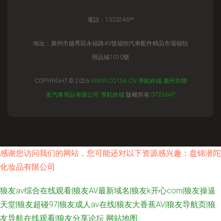
電話：1333246**
地址：廣州市越秀區永福路49號福怡汽車配件精品市場福怡
用品城1010號
COPYRIGHT © 2026
WWW.CQ156.CN
導航終端
廣州市聯
友汽車用品有限公司
導航終端
版權所有
SITEMAP
感谢您访问我们的网站，您可能还对以下资源感兴趣：盘锦潜陀
化妆品有限公司
狼友av综合在线观看|狼友AV最新域名|狼友k开心com|狼友操逼
天堂|狼友超碰97|狼友成人av在线|狼友大香蕉AV|狼友导航页|狼
友导航在线观看|狼友分享论坛
网站地图