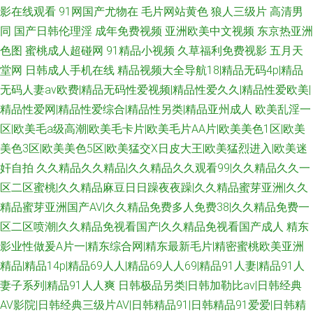
影在线观看
91网国产尤物在
毛片网站黄色
狼人三级片
高清男
同
国产日韩伦理淫
成年免费视频
亚洲欧美中文视频
东京热亚洲
色图
蜜桃成人超碰网
91精品小视频
久草福利免费视影
五月天
堂网
日韩成人手机在线
精品视频大全导航18|精品无码4p|精品
无码人妻av欧费|精品无码性爱视频|精品性爱久久|精品性爱欧美|
精品性爱网|精品性爱综合|精品性另类|精品亚州成人
欧美乱淫一
区|欧美毛a级高潮|欧美毛卡片|欧美毛片AA片|欧美美色1区|欧美
美色3区|欧美美色5区|欧美猛交Ⅹ日皮大王|欧美猛烈进入|欧美迷
奸自拍
久久精品久久精品|久久精品久久观看99|久久精品久久一
区二区蜜桃|久久精品麻豆日日躁夜夜躁|久久精品蜜芽亚洲|久久
精品蜜芽亚洲国产AV|久久精品免费多人免费38|久久精品免费一
区二区喷潮|久久精品免视看国产|久久精品免视看国产成人
精东
影业性做爰A片一|精东综合网|精东最新毛片|精密蜜桃欧美亚洲
精品|精品14p|精品69人人|精品69人人69|精品91人妻|精品91人
妻子系列|精品91人人爽
日韩极品另类|日韩加勒比av|日韩经典
AV影院|日韩经典三级片AV|日韩精品91|日韩精品91爱爱|日韩精